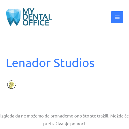
Pretraga
za:
Lenador Studios
Izgleda da ne možemo da pronađemo ono što ste tražili. Možda će
pretraživanje pomoći.